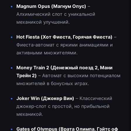
Magnum Opus (Магнум Опус)
–
Алхимический слот с уникальной
механикой улучшений.
Hot Fiesta (Хот Фиеста, Горячая Фиеста)
–
Фиеста‑автомат с яркими анимациями и
активными множителями.
Money Train 2 (Денежный поезд 2, Мани
Трейн 2)
– Автомат с высоким потенциалом
множителей в бонусных играх.
Joker Win (Джокер Вин)
– Классический
джокер‑слот с простой, но прибыльной
механикой.
Gates of Olympus (Врата Олимпа, Гэйтс оф