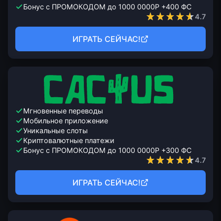
Бонус с ПРОМОКОДОМ до 1000 0000Р +400 ФС
4.7
ИГРАТЬ СЕЙЧАС!
Мгновенные переводы
Мобильное приложение
Уникальные слоты
Криптовалютные платежи
Бонус с ПРОМОКОДОМ до 1000 0000Р +300 ФС
4.7
ИГРАТЬ СЕЙЧАС!