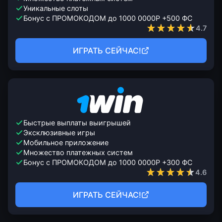
Уникальные слоты
Бонус с ПРОМОКОДОМ до 1000 0000Р +500 ФС
4.7
ИГРАТЬ СЕЙЧАС!
Быстрые выплаты выигрышей
Эксклюзивные игры
Мобильное приложение
Множество платежных систем
Бонус с ПРОМОКОДОМ до 1000 0000Р +300 ФС
4.6
ИГРАТЬ СЕЙЧАС!